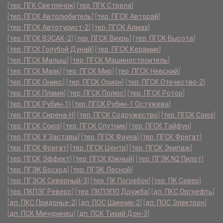
[
тер. ПГК Светлячок
]
[
тер. ПГК Стрела
]
[
тер. ПГСК Автолюбитель
]
[
тер. ПГСК Авторай
]
[
тер. ПГСК Автотурист-2
]
[
тер. ПГСК Алмаз
]
[
тер. ПГСК ВЗСАК-2
]
[
тер. ПГСК Вихрь
]
[
тер. ПГСК Высота
]
[
тер. ПГСК Голубой Дунай
]
[
тер. ПГСК Керамик
]
[
тер. ПГСК Малыш
]
[
тер. ПГСК Машиностроитель
]
[
тер. ПГСК Маяк
]
[
тер. ПГСК Мир
]
[
тер. ПГСК Невский
]
[
тер. ПГСК Оникс
]
[
тер. ПГСК Орион
]
[
тер. ПГСК Отечество-2
]
[
тер. ПГСК Пламя
]
[
тер. ПГСК Полюс
]
[
тер. ПГСК Ротор
]
[
тер. ПГСК Рубин-1
]
[
тер. ПГСК Рубин-1 Остужева
]
[
тер. ПГСК Сирена-Н
]
[
тер. ПГСК Содружество
]
[
тер. ПГСК Союз
]
[
тер. ПГСК Союз
]
[
тер. ПГСК Спутник
]
[
тер. ПГСК Тайфун
]
[
тер. ПГСК У Заставы
]
[
тер. ПГСК Фауна
]
[
тер. ПГСК Фрегат
]
[
тер. ПГСК Фрегат
]
[
тер. ПГСК Центр
]
[
тер. ПГСК Экипаж
]
[
тер. ПГСК Эффект
]
[
тер. ПГСК Южный
]
[
тер. ПГЭК N2 Пилот
]
[
тер. ПГЭК Восход
]
[
тер. ПГЭК Лесной
]
[
тер. ПГЭСК Северный-3
]
[
тер. ПК Погребок
]
[
тер. ПК Север
]
[
тер. ПКПЭГ Реверс
]
[
тер. ПКПЭПО Дружба
]
[
дп. ПКС Оргнефть
]
[
дп. ПКС Придонье-2
]
[
дп. ПОС Шинник-2
]
[
дп. ПОС Электрон
]
[
дп. ПСК Мичуринец
]
[
дп. ПСК Тихий Дон-3
]