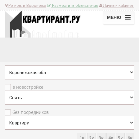
Регион:
в Воронеже
Разместить объявление
Личный кабинет
МЕНЮ
в новостройке
без посредников
1к
2к
3к
4к
5к
6к