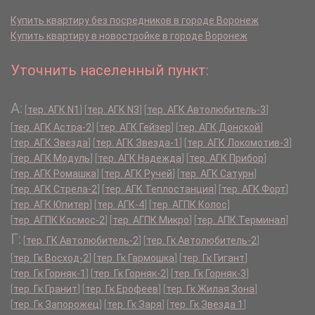
Купить квартиру без посредников в городе Воронеж
Купить квартиру в новостройке в городе Воронеж
Уточнить населенный пункт:
А:
[
тер. АГК N1
]
[
тер. АГК N3
]
[
тер. АГК Автолюбитель-3
]
[
тер. АГК Астра-2
]
[
тер. АГК Гейзер
]
[
тер. АГК Донской
]
[
тер. АГК Звезда
]
[
тер. АГК Звезда-1
]
[
тер. АГК Локомотив-3
]
[
тер. АГК Модуль
]
[
тер. АГК Надежда
]
[
тер. АГК Прибор
]
[
тер. АГК Ромашка
]
[
тер. АГК Ручей
]
[
тер. АГК Сатурн
]
[
тер. АГК Стрела-2
]
[
тер. АГК Теплостанция
]
[
тер. АГК Форт
]
[
тер. АГК Юпитер
]
[
тер. АГК-4
]
[
тер. АГПК Колос
]
[
тер. АГПК Космос-2
]
[
тер. АГПК Микро
]
[
тер. АПК Терминал
]
Г:
[
тер. ГК Автолюбитель-2
]
[
тер. Гк Автолюбитель-2
]
[
тер. Гк Восход-2
]
[
тер. Гк Гармошка
]
[
тер. Гк Гигант
]
[
тер. Гк Горняк-1
]
[
тер. Гк Горняк-2
]
[
тер. Гк Горняк-3
]
[
тер. Гк Гранит
]
[
тер. Гк Ерофеев
]
[
тер. Гк Жилая Зона
]
[
тер. Гк Запорожец
]
[
тер. Гк Заря
]
[
тер. Гк Звезда 1
]