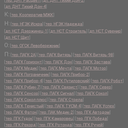
[
тер. ДНТ Расцвет
]
[
дп. ДНТ Тихий Дон-2
]
[
дп. ДНТ Тихий Дон-4
]
К:
[
тер. Кооператив МЖК
]
Н:
[
тер. НГЭК Искра
]
[
тер. НГЭК Надежда
]
[
дп. НСТ Дзержинец-1
]
[
дп. НСТ Строитель
]
[
дп. НСТ Сувенир
]
[
дп. НСТ Щит
]
О:
[
тер. ОГСК Левобережник
]
П:
[
тер. ПАГК 2А
]
[
тер. ПАГК Витязь
]
[
тер. ПАГК Витязь-98
]
[
тер. ПАГК Горизонт
]
[
тер. ПАГК Дон
]
[
тер. ПАГК Застава
]
[
тер. ПАГК Медик
]
[
тер. ПАГК Мечта
]
[
тер. ПАГК Мотор
]
[
тер. ПАГК Пограничник
]
[
тер. ПАГК Прибор-2
]
[
тер. ПАГК Прибор-4
]
[
тер. ПАГК Путиловский
]
[
тер. ПАГК Робот
]
[
тер. ПАГК Рубин-7
]
[
тер. ПАГК Связист
]
[
тер. ПАГК Север
]
[
тер. ПАГК Сенсор
]
[
тер. ПАГК Сигнал
]
[
тер. ПАГК Сокол
]
[
тер. ПАГК Сокол плюс
]
[
тер. ПАГК Стрела
]
[
тер. ПАГК Тенистый
]
[
тер. ПАГК ТУСМ-4
]
[
тер. ПАГК Успех
]
[
тер. ПАГК Фатон
]
[
тер. ПАК Медик-2
]
[
тер. ПГК Автодом
]
[
тер. ПГК Гудок
]
[
тер. ПГК Камазовец
]
[
тер. ПГК Победа
]
[
тер. ПГК Рекорд
]
[
тер. ПГК Ротонда
]
[
тер. ПГК Ручей
]