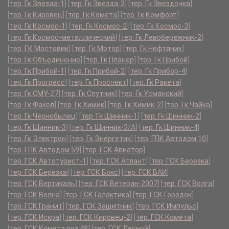
[
тер. Гк Звезда-1
]
[
тер. Гк Звезда-2
]
[
тер. Гк Звездочка
]
[
тер. Гк Кировец
]
[
тер. Гк Комета
]
[
тер. Гк Комфорт
]
[
тер. Гк Космос-1
]
[
тер. Гк Космос-2
]
[
тер. Гк Космос-3
]
[
тер. Гк Космос-металлический
]
[
тер. Гк Левобережник-2
]
[
тер. ГК Мостовик
]
[
тер. Гк Мотор
]
[
тер. Гк Нефтяник
]
[
тер. Гк Объединение
]
[
тер. Гк Планер
]
[
тер. Гк Прибой
]
[
тер. Гк Прибой-1
]
[
тер. Гк Прибой-2
]
[
тер. Гк Прибор-4
]
[
тер. Гк Прогресс
]
[
тер. Гк Проспект
]
[
тер. Гк Ракета
]
[
тер. Гк СМУ-27
]
[
тер. Гк Спутник
]
[
тер. Гк Усманский
]
[
тер. Гк Факел
]
[
тер. Гк Химик
]
[
тер. Гк Химик-2
]
[
тер. Гк Чайка
]
[
тер. Гк Чернобылец
]
[
тер. Гк Шинник-1
]
[
тер. Гк Шинник-2
]
[
тер. Гк Шинник-3
]
[
тер. Гк Шинник-3/А
]
[
тер. Гк Шинник-4
]
[
тер. Гк Электрон
]
[
тер. Гк Энергетик
]
[
тер. ГПК Автодом 10
]
[
тер. ГПК Автодом 59
]
[
тер. ГСК Авиатор
]
[
тер. ГСК Автотурист-1
]
[
тер. ГСК Атлант
]
[
тер. ГСК Березка
]
[
тер. ГСК Березка
]
[
тер. ГСК Бокс
]
[
тер. ГСК ВАИ
]
[
тер. ГСК Вертикаль
]
[
тер. ГСК Ветеран-2007
]
[
тер. ГСК Волга
]
[
тер. ГСК Волна
]
[
тер. ГСК Галактика
]
[
тер. ГСК Городок
]
[
тер. ГСК Гранит
]
[
тер. ГСК Защитник
]
[
тер. ГСК Импульс
]
[
тер. ГСК Искра
]
[
тер. ГСК Кировец-2
]
[
тер. ГСК Комета
]
[
тер. ГСК Комета поз.49
]
[
тер. ГСК Лесной
]