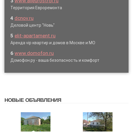
3
www.alleurostroi.ru
Территория Евроремонта
4
dcnov.ru
Деловой центр "Новь"
5
elit-apartament.ru
Аренда vip квартир и домов в Москве и МО
6
www.domofon.ru
Домофон.ру - ваша безопасность и комфорт
НОВЫЕ ОБЪЯВЛЕНИЯ