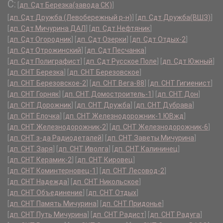
С:
[
дп. Сдт Березка(завода СК)
]
[
дп. Сдт Дружба (Левобережный р-н)
]
[
дп. Сдт Дружба(ВШЗ)
]
[
дп. Сдт Мичурина ДАЛ
]
[
дп. Сдт Нефтяник
]
[
дп. Сдт Огородник
]
[
дп. Сдт Озерки
]
[
дп. Сдт Отдых-2
]
[
дп. Сдт Отрожинский
]
[
дп. Сдт Песчанка
]
[
дп. Сдт Полиграфист
]
[
дп. Сдт Русское Поле
]
[
дп. Сдт Южный
]
[
дп. СНТ Березка
]
[
дп. СНТ Березовское
]
[
дп. СНТ Березовское-2
]
[
дп. СНТ Вега-88
]
[
дп. СНТ Гигиенист
]
[
дп. СНТ Горняк
]
[
дп. СНТ Домостроитель-1
]
[
дп. СНТ Дон
]
[
дп. СНТ Дорожник
]
[
дп. СНТ Дружба
]
[
дп. СНТ Дубрава
]
[
дп. СНТ Елочка
]
[
дп. СНТ Железнодорожник-1 ЮВжд
]
[
дп. СНТ Железнодорожник-2
]
[
дп. СНТ Железнодорожник-6
]
[
дп. СНТ з-да Радиодеталей
]
[
дп. СНТ Заветы Мичурина
]
[
дп. СНТ Заря
]
[
дп. СНТ Иволга
]
[
дп. СНТ Калининец
]
[
дп. СНТ Керамик-2
]
[
дп. СНТ Кировец
]
[
дп. СНТ Коминтерновец-1
]
[
дп. СНТ Лесовод-2
]
[
дп. СНТ Надежда
]
[
дп. СНТ Никольское
]
[
дп. СНТ Объединение
]
[
дп. СНТ Отдых
]
[
дп. СНТ Память Мичурина
]
[
дп. СНТ Придонье
]
[
дп. СНТ Путь Мичурина
]
[
дп. СНТ Радист
]
[
дп. СНТ Радуга
]