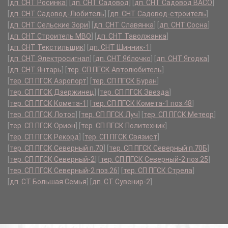
[
дп. СНТ Росинка
]
[
дп. СНТ Садовод
]
[
дп. СНТ Садовод ВАСО
]
[
дп. СНТ Садовод-Любитель
]
[
дп. СНТ Садовод-строитель
]
[
дп. СНТ Сельские Зори
]
[
дп. СНТ Славянка
]
[
дп. СНТ Сосна
]
[
дп. СНТ Строитель МВО
]
[
дп. СНТ Таволжанка
]
[
дп. СНТ Текстильщик
]
[
дп. СНТ Шинник-1
]
[
дп. СНТ Электросигнал
]
[
дп. СНТ Яблочко
]
[
дп. СНТ Ягодка
]
[
дп. СНТ Янтарь
]
[
тер. СП ПГСК Автолюбитель
]
[
тер. СП ПГСК Аэропорт
]
[
тер. СП ПГСК Буран
]
[
тер. СП ПГСК Дзержинец
]
[
тер. СП ПГСК Звезда
]
[
тер. СП ПГСК Комета-1
]
[
тер. СП ПГСК Комета-1 поз.48
]
[
тер. СП ПГСК Лотос
]
[
тер. СП ПГСК Луч
]
[
тер. СП ПГСК Метеор
]
[
тер. СП ПГСК Орион
]
[
тер. СП ПГСК Политехник
]
[
тер. СП ПГСК Рекорд
]
[
тер. СП ПГСК Связист
]
[
тер. СП ПГСК Северный п.70
]
[
тер. СП ПГСК Северный п.70Б
]
[
тер. СП ПГСК Северный-2
]
[
тер. СП ПГСК Северный-2 поз.25
]
[
тер. СП ПГСК Северный-2 поз.26
]
[
тер. СП ПГСК Стрела
]
[
дп. СТ Большая Семья
]
[
дп. СТ Сувенир-2
]