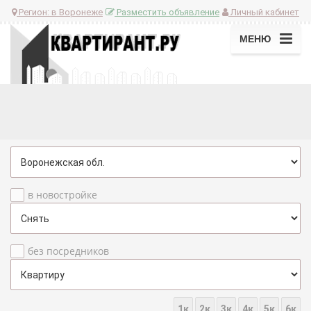
Регион:
в Воронеже
Разместить объявление
Личный кабинет
МЕНЮ
в новостройке
без посредников
1к
2к
3к
4к
5к
6к