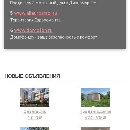
Продается 3-х этажный дом в Дивноморске
5
www.alleurostroi.ru
Территория Евроремонта
6
www.domofon.ru
Домофон.ру - ваша безопасность и комфорт
НОВЫЕ ОБЪЯВЛЕНИЯ
Сдам офис
Продам здание
1 000
4 242 695