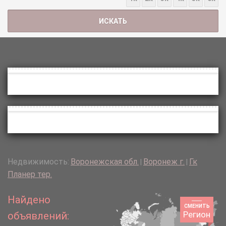
Недвижимость:
Воронежская обл.
Воронеж г.
Гк
|
|
Планер тер.
Найдено
СМЕНИТЬ
Регион
объявлений: