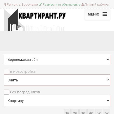
Регион:
в Воронеже
Разместить объявление
Личный кабинет
МЕНЮ
в новостройке
без посредников
1к
2к
3к
4к
5к
6к