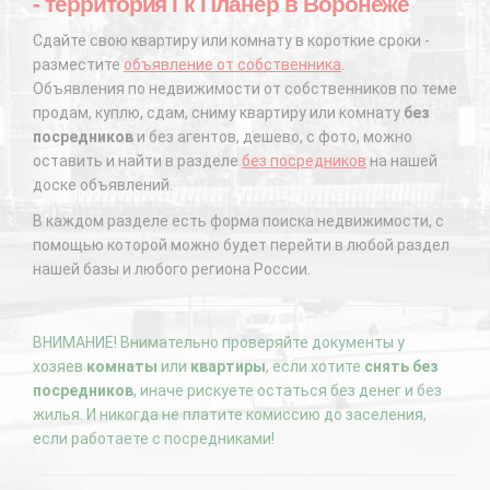
- территория Гк Планер в Воронеже
Сдайте свою квартиру или комнату в короткие сроки -
разместите
объявление от собственника
.
Объявления по недвижимости от собственников по теме
продам, куплю, сдам, сниму квартиру или комнату
без
посредников
и без агентов, дешево, с фото, можно
оставить и найти в разделе
без посредников
на нашей
доске объявлений.
В каждом разделе есть форма поиска недвижимости, с
помощью которой можно будет перейти в любой раздел
нашей базы и любого региона России.
ВНИМАНИЕ! Внимательно проверяйте документы у
хозяев
комнаты
или
квартиры
, если хотите
снять без
посредников
, иначе рискуете остаться без денег и без
жилья. И никогда не платите комиссию до заселения,
если работаете с посредниками!