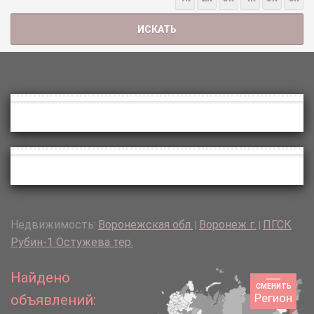
Недвижимость:
Воронежская обл.
Воронеж г.
ПГСК
|
|
Рубин-1 Остужева тер.
Найдено
СМЕНИТЬ
Регион
объявлений: