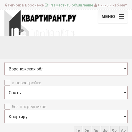
Регион:
в Воронеже
Разместить объявление
Личный кабинет
МЕНЮ
в новостройке
без посредников
1к
2к
3к
4к
5к
6к