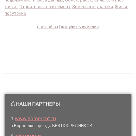
недвижимости
,
База данных
,
Обмен, расселение
,
Элитное
жилье
,
Строительство и ремонт
,
Земельные участки
,
Жилье
посуточно
все сайты
|
получить счетчик
НАШИ ПАРТНЕРЫ
1
www.homerent.ru
в Воронеже: аренда БЕЗ ПОСРЕДНИКОВ