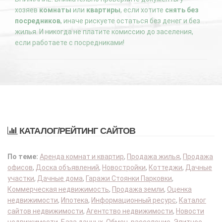
хозяев
комнаты
или
квартиры
, если хотите
снять без
посредников
, иначе рискуете остаться без денег и без
жилья. И никогда не платите комиссию до заселения,
если работаете с посредниками!
КАТАЛОГ/РЕЙТИНГ САЙТОВ
По теме:
Аренда комнат и квартир
,
Продажа жилья
,
Продажа
офисов
,
Доска объявлений
,
Новостройки
,
Коттеджи
,
Дачные
участки
,
Дачные дома
,
Гаражи Стоянки Парковки
,
Коммерческая недвижимость
,
Продажа земли
,
Оценка
недвижимости
,
Ипотека
,
Информационный ресурс
,
Каталог
сайтов недвижимости
,
Агентство недвижимости
,
Новости