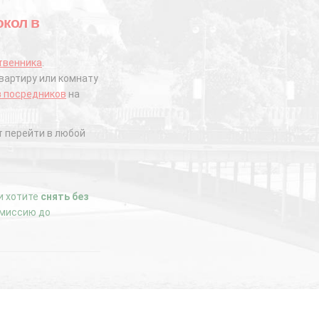
окол в
твенника
.
вартиру или комнату
з посредников
на
 перейти в любой
ли хотите
снять без
комиссию до