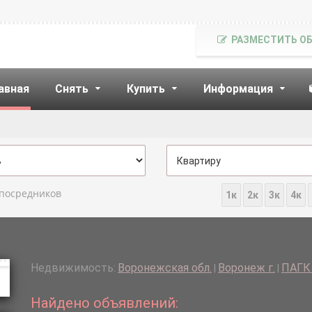
РАЗМЕСТИТЬ О
авная
Снять
Купить
Информация
 посредников
1к
2к
3к
4к
Недвижимость:
Воронежская обл.
Воронеж г.
ПАГК 
|
|
Найдено объявлений: