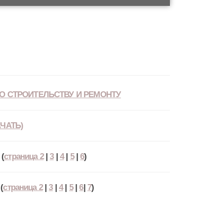
О СТРОИТЕЛЬСТВУ И РЕМОНТУ
ЧАТЬ)
(
страница 2
|
3
|
4
|
5
|
6
)
(
страница 2
|
3
|
4
|
5
|
6
|
7
)