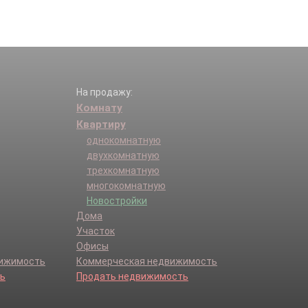
На продажу:
Комнату
Квартиру
однокомнатную
двухкомнатную
трехкомнатную
многокомнатную
Новостройки
Дома
Участок
Офисы
вижимость
Коммерческая недвижимость
ь
Продать недвижимость