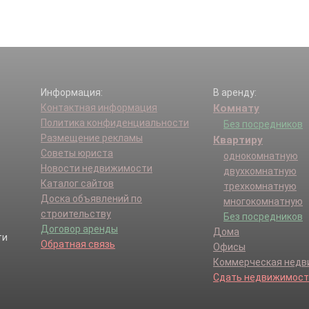
Информация:
В аренду:
Контактная информация
Комнату
Политика конфиденциальности
Без посредников
Размещение рекламы
Квартиру
Советы юриста
однокомнатную
Новости недвижимости
двухкомнатную
Каталог сайтов
трехкомнатную
Доска объявлений по
многокомнатную
строительству
Без посредников
Договор аренды
Дома
Обратная связь
Офисы
Коммерческая нед
Сдать недвижимост