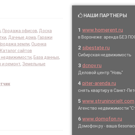
НАШИ ПАРТНЕРЫ
1
www.homerent.ru
я
,
Продажа офисов
,
Доска
в Воронеже: аренда БЕЗ 
тки
,
Дачные дома
,
Гаражи
Продажа земли
,
Оценка
2
sibestate.ru
Каталог сайтов
Сибирская недвижимость
 недвижимости
,
База данных
,
 и ремонт
,
Земельные
3
dcnov.ru
Деловой центр "Новь"
4
piter-arenda.ru
етчик
снять квартиру в Санкт-Пет
5
www.struninorielt.com
Агенство недвижимости "Ст
6
www.domofon.ru
Домофон.ру - ваша безопас