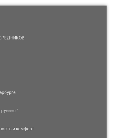
ПОСРЕДНИКОВ
ербурге ·
рунино "
ность и комфорт