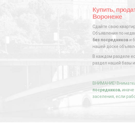
Купить, продат
Воронеже
Сдайте свою квартир
Объявления по недви
без посредников
и б
нашей доске объявл
В каждом разделе е
раздел нашей базы и
ВНИМАНИЕ! Внимател
посредников
, инач
заселения, если раб