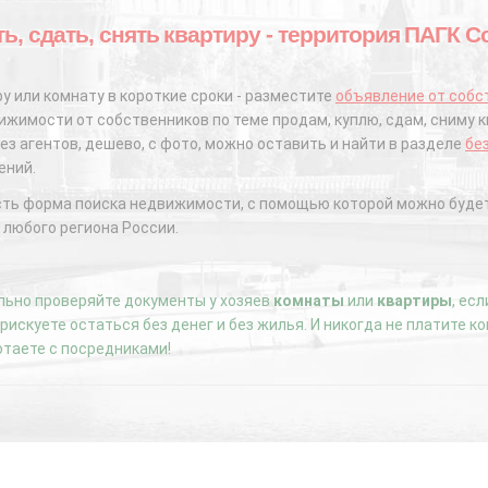
ь, сдать, снять квартиру - территория ПАГК С
у или комнату в короткие сроки - разместите
объявление от собс
жимости от собственников по теме продам, куплю, сдам, сниму к
ез агентов, дешево, с фото, можно оставить и найти в разделе
бе
ений.
сть форма поиска недвижимости, с помощью которой можно будет
 любого региона России.
ьно проверяйте документы у хозяев
комнаты
или
квартиры
, ес
е рискуете остаться без денег и без жилья. И никогда не платите 
отаете с посредниками!