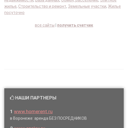
недвижимости
,
База данных
,
Обмен, расселение
,
Элитное
жилье
,
Строительство и ремонт
,
Земельные участки
,
Жилье
посуточно
все сайты
|
получить счетчик
НАШИ ПАРТНЕРЫ
1
www.homerent.ru
в Воронеже: аренда БЕЗ ПОСРЕДНИКОВ