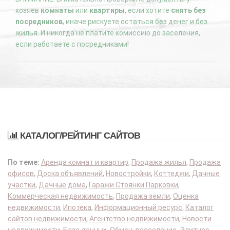
хозяев
комнаты
или
квартиры
, если хотите
снять без
посредников
, иначе рискуете остаться без денег и без
жилья. И никогда не платите комиссию до заселения,
если работаете с посредниками!
КАТАЛОГ/РЕЙТИНГ САЙТОВ
По теме:
Аренда комнат и квартир
,
Продажа жилья
,
Продажа
офисов
,
Доска объявлений
,
Новостройки
,
Коттеджи
,
Дачные
участки
,
Дачные дома
,
Гаражи Стоянки Парковки
,
Коммерческая недвижимость
,
Продажа земли
,
Оценка
недвижимости
,
Ипотека
,
Информационный ресурс
,
Каталог
сайтов недвижимости
,
Агентство недвижимости
,
Новости