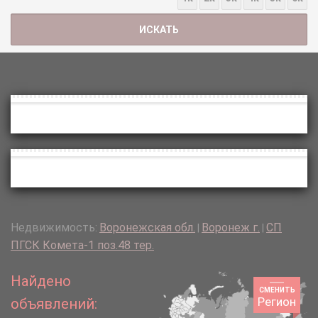
Недвижимость:
Воронежская обл.
Воронеж г.
СП
|
|
ПГСК Комета-1 поз.48 тер.
Найдено
СМЕНИТЬ
Регион
объявлений: