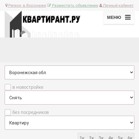
Регион:
в Воронеже
Разместить объявление
Личный кабинет
МЕНЮ
в новостройке
без посредников
1к
2к
3к
4к
5к
6к