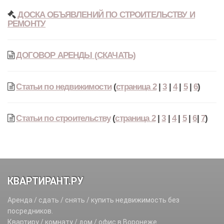
ДОСКА ОБЪЯВЛЕНИЙ ПО СТРОИТЕЛЬСТВУ И
РЕМОНТУ
ДОГОВОР АРЕНДЫ (СКАЧАТЬ)
Статьи по недвижимости
(
страница 2
|
3
|
4
|
5
|
6
)
Статьи по строительству
(
страница 2
|
3
|
4
|
5
|
6
|
7
)
КВАРТИРАНТ.РУ
Аренда / сдать / снять / купить недвижимость без
посредников.
Квартиру / комнату / дом / офис в Воронеже